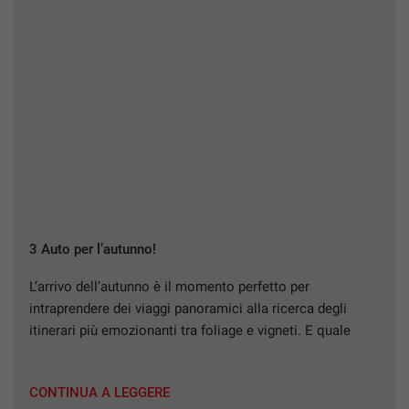
3 Auto per l’autunno!
L’arrivo dell’autunno è il momento perfetto per
intraprendere dei viaggi panoramici alla ricerca degli
itinerari più emozionanti tra foliage e vigneti. E quale
modo migliore per farlo se non a bordo di un’auto che
unisca stile, comfort e prestazioni? Scopriamo insieme
CONTINUA A LEGGERE
le tre auto consigliate dai Consulenti Rampini Auto per