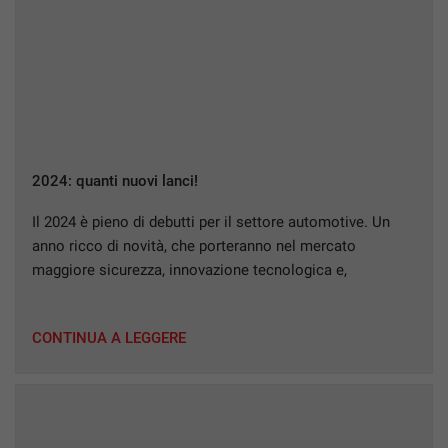
2024: quanti nuovi lanci!
Il 2024 è pieno di debutti per il settore automotive. Un
anno ricco di novità, che porteranno nel mercato
maggiore sicurezza, innovazione tecnologica e,
soprattutto, “tanta elettricità”! Ma andiamo a scoprire
quali sono stati alcuni dei modelli più attesi di questo
CONTINUA A LEGGERE
inizio 2024… LANCIA YPSILON Elettrica, più grande e
dalle dotazioni che strizzano l’occhio al […]