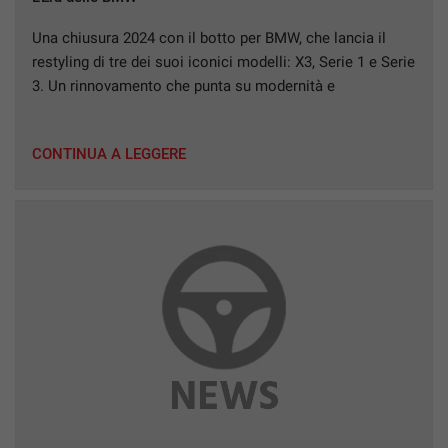
tracciamento
che
VALUTAZIONE USATO
Una chiusura 2024 con il botto per BMW, che lancia il
adottiamo
restyling di tre dei suoi iconici modelli: X3, Serie 1 e Serie
per
3. Un rinnovamento che punta su modernità e
offrire
I NOSTRI SERVIZI
le
innovazione tecnologica, ma scopriamolo nel dettaglio…
funzionalità
BMW X3: AVVENTURA SENZA COMPROMESSI BMW X3 è
e
RAMPINI SERVICE
CONTINUA A LEGGERE
l’ideale per chi cerca un’auto versatile e dal notevole
svolgere
impatto […]
le
CONTATTI
attività
di
seguito
NEWS
descritte.
Per
ottenere
maggiori
informazioni
sull'utilità
e
sul
funzionamento
di