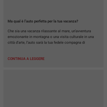
mpre
Cookie necessari
Ma qual è l’auto perfetta per la tua vacanza?
ilitato
Che sia una vacanza rilassante al mare, un’avventura
Cookie delle preferenze
emozionante in montagna o una visita culturale in una
città d’arte, l’auto sarà la tua fedele compagna di
viaggio… Ogni viaggio ha le sue caratteristiche uniche e
Cookie per il miglioramento dell'esperienza utente
richiede il veicolo giusto per affrontarlo al meglio. Ecco i
CONTINUA A LEGGERE
nostri suggerimenti per ogni tipo di destinazione… MARE
Cookie analitici
L’estate è […]
Cookie di marketing
Leggi
la
cookie
policy