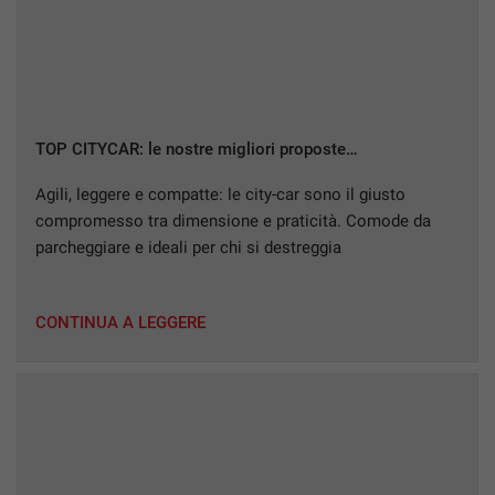
Salva
le
impostazioni
TOP CITYCAR: le nostre migliori proposte…
Agili, leggere e compatte: le city-car sono il giusto
compromesso tra dimensione e praticità. Comode da
parcheggiare e ideali per chi si destreggia
quotidianamente nel frenetico traffico cittadino, grazie a
dimensioni ridotte e sterzo leggero. Ma quali sono le
CONTINUA A LEGGERE
city-car più interessanti del momento? Scopriamo
insieme alcuni dei modelli meno comuni… HYUNDAI i10
Dal design […]