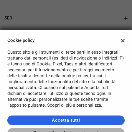
SEDI
Showroom Auto Nuove e Usate
AZIENDA
Cookie policy
Azienda
Questo sito e gli strumenti di terze parti in esso integrati
Contatti
trattano dati personali (es. dati di navigazione o indirizzi IP)
e fanno uso di Cookie, Pixel, Tags o altri identificatori
necessari per il funzionamento e per il raggiungimento
delle finalità descritte nella cookie policy, tra cui il
miglioramento delle funzionalità del sito e la pubblicità
personalizzata. Cliccando sul pulsante Accetta Tutti
TORNA IN CIMA
dichiari di accettare l'utilizzo di queste tecnologie. In
alternativa puoi personalizzare le tue scelte tramite
Copyright © 2026 Rampini Auto Srl - P.IVA 01541800544 -
Leggi
l'apposito pulsante. Scopri di più e personalizza.
l'informativa sulla privacy
-
Cookie Policy
Sito creato da:
Accetta tutti