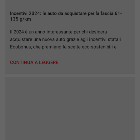
questi
strumenti
Incentivi 2024: le auto da acquistare per la fascia 61-
di
135 g/km
tracciamento
si
Il 2024 è un anno interessante per chi desidera
rimanda
acquistare una nuova auto grazie agli incentivi statali
alla
Ecobonus, che premiano le scelte eco-sostenibili e
cookie
funzionano da sconti sul prezzo del veicolo. Con gli
policy.
Ecobonus Auto 2024, il governo ha stanziato un totale di
Puoi
CONTINUA A LEGGERE
rivedere
950 milioni suddivisi in tre differenti fasce di emissioni e
e
limiti di […]
modificare
le
tue
scelte
in
qualsiasi
momento.
a