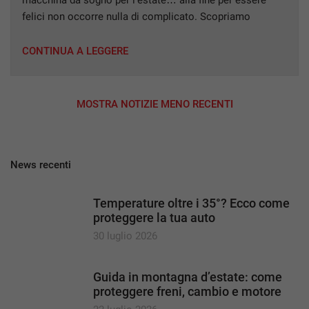
macchina da sogno per l’estate… alla fine per essere
felici non occorre nulla di complicato. Scopriamo
insieme le nostre tre proposte d’auto a cielo aperto, ma
non solo. Mini Cooper Cabrio: british style a cielo aperto.
CONTINUA A LEGGERE
Con un design in grado di calamitare gli […]
MOSTRA NOTIZIE MENO RECENTI
News recenti
Temperature oltre i 35°? Ecco come
proteggere la tua auto
30 luglio 2026
Guida in montagna d’estate: come
proteggere freni, cambio e motore
per viaggiare in sicurezza