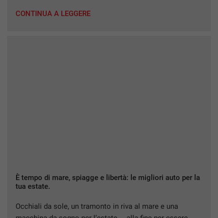
Vita italiana dal prossimo settembre. La Fiat 600 si
distingue per l’aspetto fresco, giovane e divertente,
CONTINUA A LEGGERE
presentandosi nelle sue forme comode, ma sfiziose e dai
particolari moderni. Dal cruscotto […]
È tempo di mare, spiagge e libertà: le migliori auto per la
tua estate.
Occhiali da sole, un tramonto in riva al mare e una