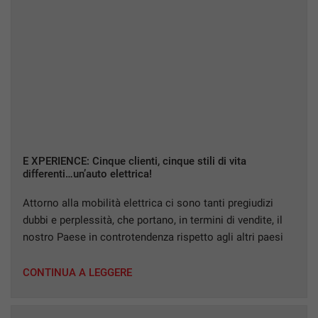
E XPERIENCE: Cinque clienti, cinque stili di vita
differenti…un’auto elettrica!
Attorno alla mobilità elettrica ci sono tanti pregiudizi
dubbi e perplessità, che portano, in termini di vendite, il
nostro Paese in controtendenza rispetto agli altri paesi
europei. Lo scetticismo proviene dal fatto che l’elettrico,
essendo una tecnologia completamente nuova,
CONTINUA A LEGGERE
rivoluziona il concetto di mobilità per come lo abbiamo
conosciuto fino ad oggi. E, come ogni […]