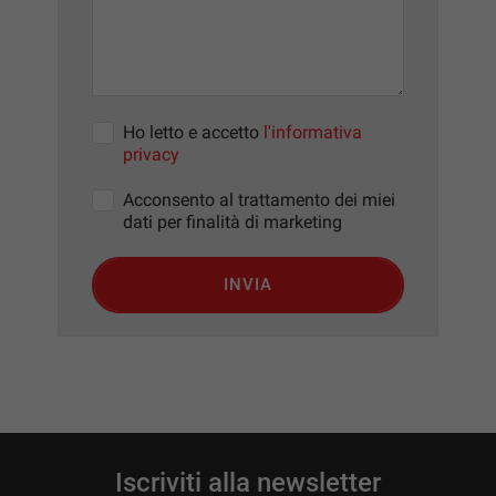
questi
strumenti
di
tracciamento
si
rimanda
Ho letto e accetto
l'informativa
alla
privacy
cookie
policy.
Acconsento al trattamento dei miei
Puoi
dati per finalità di marketing
rivedere
e
INVIA
modificare
le
tue
scelte
in
qualsiasi
momento.
Iscriviti alla newsletter
a