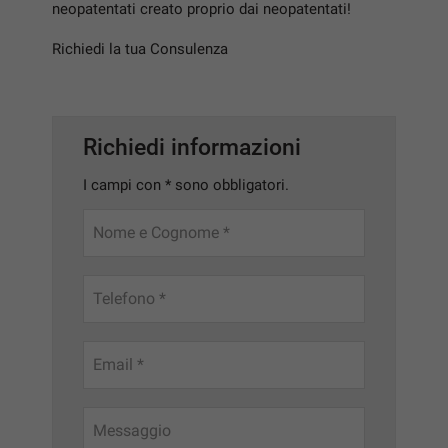
tracciamento
neopatentati creato proprio dai neopatentati!
che
VALUTAZIONE USATO
adottiamo
Richiedi la tua Consulenza
per
offrire
I NOSTRI SERVIZI
le
funzionalità
Richiedi informazioni
e
RAMPINI SERVICE
svolgere
I campi con * sono obbligatori.
le
CONTATTI
attività
di
Nome e Cognome *
seguito
NEWS
descritte.
Per
Telefono *
ottenere
maggiori
informazioni
Email *
sull'utilità
e
sul
funzionamento
Messaggio
di