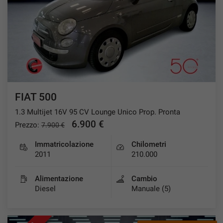
tracciamento
che
VALUTAZIONE USATO
adottiamo
per
offrire
I NOSTRI SERVIZI
le
funzionalità
e
RAMPINI SERVICE
svolgere
le
FIAT 500
CONTATTI
attività
1.3 Multijet 16V 95 CV Lounge Unico Prop. Pronta
di
seguito
6.900 €
Prezzo:
7.900 €
NEWS
descritte.
Per
Immatricolazione
Chilometri
ottenere
2011
210.000
maggiori
informazioni
Alimentazione
Cambio
sull'utilità
Diesel
Manuale (5)
e
sul
funzionamento
di