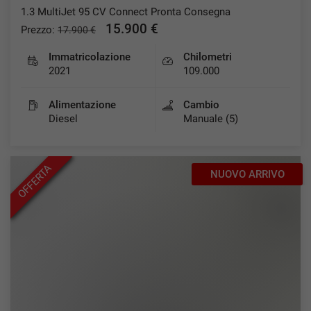
1.3 MultiJet 95 CV Connect Pronta Consegna
Salva
15.900 €
Prezzo:
17.900 €
le
impostazioni
Immatricolazione
Chilometri
2021
109.000
Alimentazione
Cambio
Diesel
Manuale (5)
OFFERTA
NUOVO ARRIVO