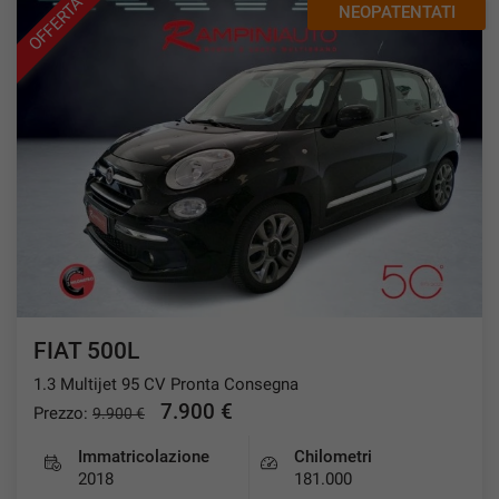
OFFERTA
NEOPATENTATI
questi
strumenti
di
tracciamento
si
rimanda
alla
cookie
policy.
Puoi
rivedere
e
modificare
le
tue
FIAT 500L
scelte
in
1.3 Multijet 95 CV Pronta Consegna
qualsiasi
7.900 €
Prezzo:
9.900 €
momento.
Immatricolazione
Chilometri
2018
181.000
a