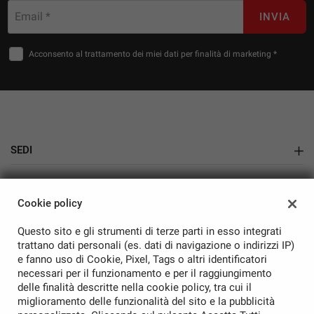
Email *
INVIA
Acconsento al trattamento dei miei dati per finalità di marketing *
Esterni e dettagli premium
Cerchi in lega Performance da 18’’
Fari fendinebbia con funzione cornering
Vetri posteriori oscurati [PCO] e vetri atermici
Retrovisori esterni ripiegabili elettricamente, regolabili
e riscaldati
SEDI
Battitacco in alluminio
Showroom Auto Nuove e Usate
Cromature esterne
AZIENDA
Cookie policy
Azienda
Questo sito e gli strumenti di terze parti in esso integrati
Punti di forza della SEAT Ateca XCELLENCE 2.0 TDI 190
Contatti
trattano dati personali (es. dati di navigazione o indirizzi IP)
e fanno uso di Cookie, Pixel, Tags o altri identificatori
CV 4DRIVE
necessari per il funzionamento e per il raggiungimento
SUV premium 4x4
con trazione integrale 4DRIVE per
delle finalità descritte nella cookie policy, tra cui il
sicurezza su ogni percorso
miglioramento delle funzionalità del sito e la pubblicità