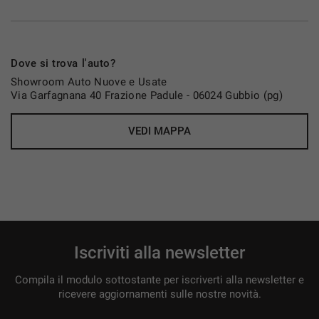
Comfort e tecnologia
Climatronic bi-zona con regolazione indipendente
Sistema di navigazione satellitare con display
Dove si trova l'auto?
touchscreen
Showroom Auto Nuove e Usate
Bluetooth , presa AUX e USB
Via Garfagnana 40 Frazione Padule - 06024 Gubbio (pg)
Apple carplay Android Auto
Computer di bordo con display multifunzione
VEDI MAPPA
Seat Drive Profile con selettore Driving Experience
Volante regolabile in altezza e profondità con
comandi integrati
Bracciolo centrale anteriore
Sedili in Alcantara regolabili in altezza
Illuminazione interna LED con luce ambiente
multicolor
Iscriviti alla newsletter
Sistema di avviamento senza chiave Kessy
Compila il modulo sottostante per iscriverti alla newsletter e
Sensori parcheggio
ricevere aggiornamenti sulle nostre novità.
Telecamera
Tetto panoramico apribile