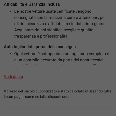
Affidabilità e Garanzia Inclusa
Le nostre vetture usate certificate vengono
consegnate con la massima cura e attenzione, per
mpre
Cookie necessari
offrirti sicurezza e affidabilità sin dal primo giorno.
ilitato
Acquistare da noi significa scegliere qualità,
trasparenza e professionalità.
Cookie delle preferenze
Auto tagliandate prima della consegna
Ogni vettura è sottoposta a un tagliando completo e
Cookie per il miglioramento dell'esperienza utente
a un controllo accurato da parte dei nostri tecnici
specializzati, per garantirti un’auto pronta all’uso e in
Cookie analitici
perfette condizioni.
Vedi di più
Igienizzazione professionale degli interni
Cookie di marketing
Sanificazione totale dell’abitacolo per la tua
Il prezzo del veicolo pubblicizzato è stato calcolato utilizzando tutte
sicurezza, igiene e comfort, con trattamenti specifici
le campagne commerciali a disposizione.
Leggi
antibatterici e antivirali.
la
cookie
Garanzia ufficiale Mapfre Warranty S.p.A. inclusa
policy