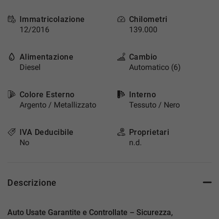
questi
strumenti
Immatricolazione
Chilometri
di
12/2016
139.000
tracciamento
si
Alimentazione
Cambio
rimanda
Diesel
Automatico (6)
alla
cookie
policy.
Colore Esterno
Interno
Puoi
Argento / Metallizzato
Tessuto / Nero
rivedere
e
modificare
IVA Deducibile
Proprietari
le
No
n.d.
tue
scelte
in
qualsiasi
Descrizione
momento.
Auto Usate Garantite e Controllate – Sicurezza,
a