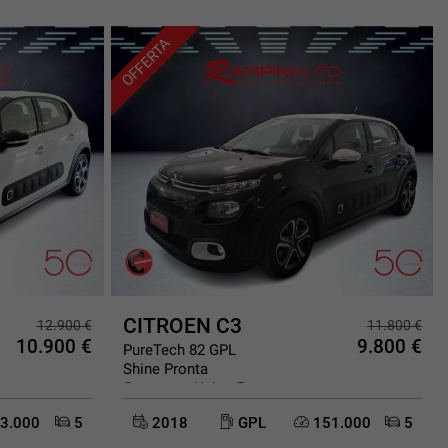
OFFERTA
CITROEN C3
12.900 €
11.800 €
10.900 €
9.800 €
PureTech 82 GPL
Shine Pronta
Consegna Unico Prop
3.000
5
2018
GPL
151.000
5