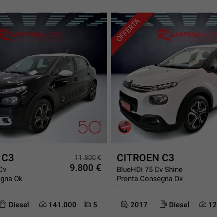
OFFERTA
 C3
CITROEN C3
11.800 €
9.800 €
Cv
BlueHDi 75 Cv Shine
egna Ok
Pronta Consegna Ok
Neopatentat
Diesel
141.000
5
2017
Diesel
12