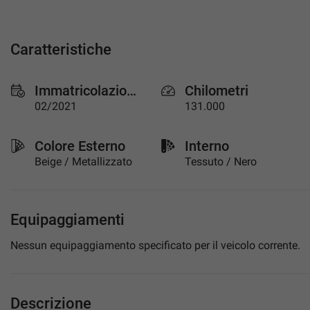
questi
strumenti
di
Caratteristiche
tracciamento
si
rimanda
Immatricolazione
Chilometri
alla
02/2021
131.000
cookie
policy.
Puoi
Colore Esterno
Interno
rivedere
Beige / Metallizzato
Tessuto / Nero
e
modificare
le
tue
Equipaggiamenti
scelte
in
Nessun equipaggiamento specificato per il veicolo corrente.
qualsiasi
momento.
Descrizione
a