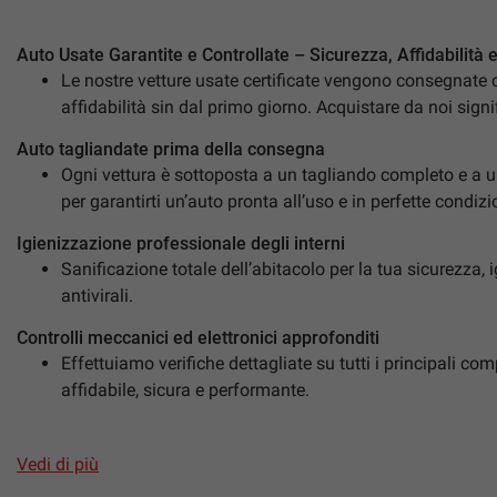
Auto Usate Garantite e Controllate – Sicurezza, Affidabilità 
Le nostre vetture usate certificate vengono consegnate c
affidabilità sin dal primo giorno. Acquistare da noi signi
mpre
Cookie necessari
ilitato
Auto tagliandate prima della consegna
Ogni vettura è sottoposta a un tagliando completo e a un 
Cookie delle preferenze
per garantirti un’auto pronta all’uso e in perfette condizi
Igienizzazione professionale degli interni
Cookie per il miglioramento dell'esperienza utente
Sanificazione totale dell’abitacolo per la tua sicurezza, i
antivirali.
Cookie analitici
Controlli meccanici ed elettronici approfonditi
Effettuiamo verifiche dettagliate su tutti i principali co
Cookie di marketing
affidabile, sicura e performante.
Garanzia ufficiale Mapfre Warranty S.p.A. inclusa
Ogni auto è coperta da garanzia ufficiale Mapfre Warranty, mu
Vedi di più
Copertura su tutto il territorio nazionale grazie a centri 