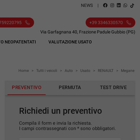
NEWS
0759220795
+39 3346330570
Via Garfagnana 40, Frazione Padule Gubbio (PG)
O NEOPATENTATI
VALUTAZIONE USATO
Home
>
Tutti i veicoli
>
Auto
>
Usato
>
RENAULT
>
Megane
PREVENTIVO
PERMUTA
TEST DRIVE
Richiedi un preventivo
Compila il form e invia la richiesta.
I campi contrassegnati con * sono obbligatori.