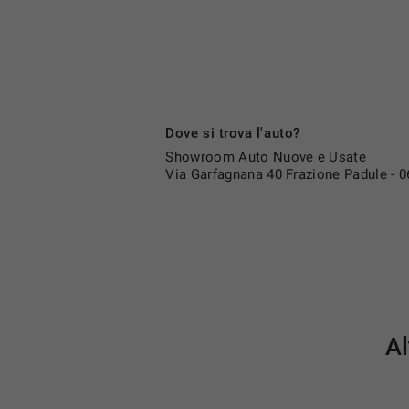
Alzacristalli anteriori elettrici impulsionali
Alzacristalli posteriori manuali
Volante regolabile
Sedile guida regolabile in altezza
Sedili posteriori frazionabili 1/3 – 2/3
Console centrale alta
Dove si trova l'auto?
Chiusura centralizzata con chiusura automatica in mo
Showroom Auto Nuove e Usate
Retrovisori elettrici con sensore temperatura
Via Garfagnana 40 Frazione Padule - 
Infotainment e Connettività
Renault R-Link 2
Touchscreen
Navigatore
Radio touchscreen
Al
Bluetooth
Computer di bordo