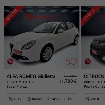
OFFERTA
OFFERTA
Esterni e Allestimento
Luci diurne a LED
Tergilunotto
Armonia interna Carbone Scuro
Selleria in tessuto Carbone Scuro
Punti di Forza della Renault Mégane Blue dCi
Anno 2021 – tecnologia aggiornata
Motore diesel Blue dCi efficiente e affidabile
IVA esposta – ideale per aziende e professionisti
ALFA ROMEO Giulietta
CITROEN
Agevolazioni fiscali Legge 104 applicabili
13.700 €
11.700 €
Vendita immediata – pronta consegna
1.6 JTDm 120 CV
BlueHDi 100 
Super Pronta
Pronta Cons
Consegna
Neopatentat
2017
Diesel
142.000
5
2018
Perché Scegliere Noi