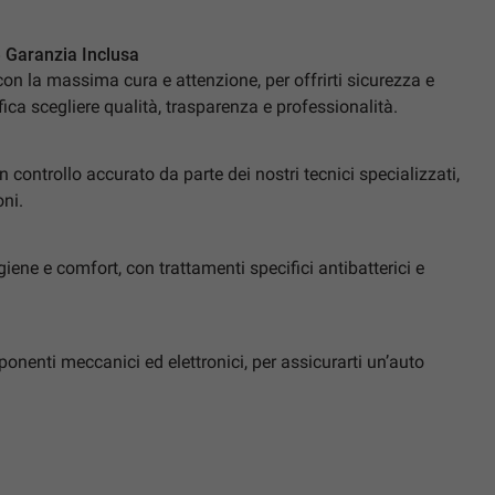
e Garanzia Inclusa
on la massima cura e attenzione, per offrirti sicurezza e
fica scegliere qualità, trasparenza e professionalità.
controllo accurato da parte dei nostri tecnici specializzati,
oni.
giene e comfort, con trattamenti specifici antibatterici e
mponenti meccanici ed elettronici, per assicurarti un’auto
ltinazionale leader nel settore automotive:
assistenza convenzionati in tutta Italia