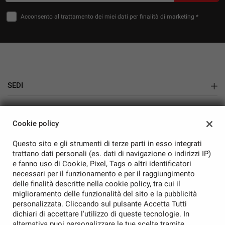
Ti mostreremo ogni dettaglio dell'automobile in
Acconsento al trattamento dei miei dati per finalità di marketing *
diretta, consentendoti di valutare la vettura con la
massima trasparenza.
Acquisto Online Semplice e Sicuro
Gestiamo l'intero processo di acquisto a distanza,
comprese le pratiche amministrative e la
SEDI
documentazione necessaria.
Showroom Auto Nuove e Usate
COME FUNZIONA
AZIENDA
Contattaci per ricevere informazioni dettagliate.
Cookie policy
Azienda
Ricevi una consulenza personalizzata.
Questo sito e gli strumenti di terze parti in esso integrati
Prenota una videochiamata dedicata alla visione
Contatti
trattano dati personali (es. dati di navigazione o indirizzi IP)
della vettura.
e fanno uso di Cookie, Pixel, Tags o altri identificatori
Concludi l'acquisto in totale sicurezza e comodità.
necessari per il funzionamento e per il raggiungimento
delle finalità descritte nella cookie policy, tra cui il
TRASPARENZA CERTIFICATA
miglioramento delle funzionalità del sito e la pubblicità
personalizzata. Cliccando sul pulsante Accetta Tutti
TORNA IN CIMA
La nostra azienda aderisce alla community "Non Prendermi
dichiari di accettare l'utilizzo di queste tecnologie. In
per il Chilometro", iniziativa che promuove trasparenza,
alternativa puoi personalizzare le tue scelte tramite