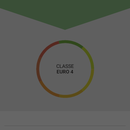
• Sedili in pelle
• Volante regolabile
• Vetri elettrici anteriori
• Indicatore temperatura esterna
• Chiusura centralizzata con telecomando
• Servosterzo
• ABS
CLASSE
• Controllo elettronico della stabilità ESP
EURO 4
• Controllo elettronico della trazione
• Airbag conducente
• Airbag passeggero
• Airbag laterali
• Autoradio Bluethoot
• Sensori parcheggio anteriori e posteriori