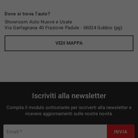
PUNTI DI FORZA
Dove si trova l'auto?
✓ Hard Top elettrico ripiegabile
Showroom Auto Nuove e Usate
✓ Cambio automatico
Via Garfagnana 40 Frazione Padule - 06024 Gubbio (pg)
✓ Motore Mercedes Kompressor affidabile e brillante
VEDI MAPPA
✓ Design iconico Mercedes-Benz
✓ Roadster premium due posti
✓ Comfort elevato in ogni stagione
✓ Pronta consegna
PERCHÉ SCEGLIERE NOI
Consulenza da Remoto
Iscriviti alla newsletter
I nostri consulenti sono a tua disposizione per fornirti
tutte le informazioni di cui hai bisogno direttamente
Compila il modulo sottostante per iscriverti alla newsletter e
da casa tua. Potrai fissare un appuntamento
ricevere aggiornamenti sulle nostre novità.
telefonico o una videochiamata dedicata.
Email *
INVIA
Visione della Vettura in Videochiamata