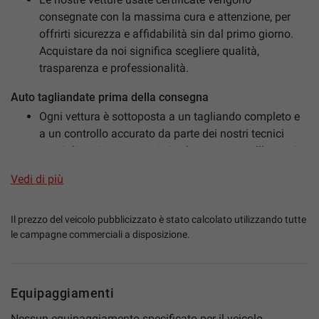
consegnate con la massima cura e attenzione, per
offrirti sicurezza e affidabilità sin dal primo giorno.
Acquistare da noi significa scegliere qualità,
mpre
Cookie necessari
trasparenza e professionalità.
ilitato
Auto tagliandate prima della consegna
Cookie delle preferenze
Ogni vettura è sottoposta a un tagliando completo e
a un controllo accurato da parte dei nostri tecnici
specializzati, per garantirti un’auto pronta all’uso e in
Cookie per il miglioramento dell'esperienza utente
perfette condizioni.
Vedi di più
Cookie analitici
Igienizzazione professionale degli interni
Sanificazione totale dell’abitacolo per la tua
Il prezzo del veicolo pubblicizzato è stato calcolato utilizzando tutte
Cookie di marketing
sicurezza, igiene e comfort, con trattamenti specifici
le campagne commerciali a disposizione.
antibatterici e antivirali.
Controlli meccanici ed elettronici approfonditi
Leggi
Equipaggiamenti
la
Effettuiamo verifiche dettagliate su tutti i principali
cookie
policy
componenti meccanici ed elettronici, per assicurarti
Nessun equipaggiamento specificato per il veicolo