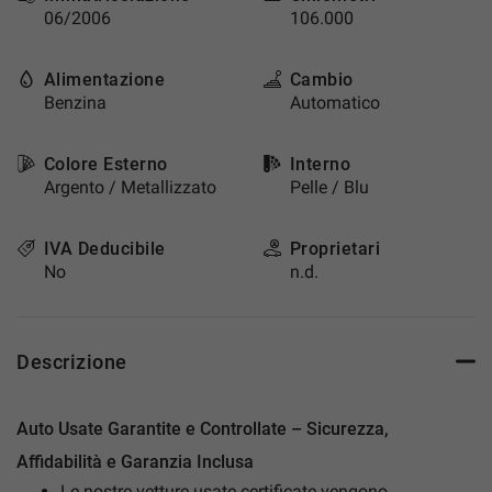
06/2006
106.000
questi
strumenti
di
Alimentazione
Cambio
tracciamento
Benzina
Automatico
si
rimanda
alla
Colore Esterno
Interno
cookie
Argento / Metallizzato
Pelle / Blu
policy.
Puoi
rivedere
IVA Deducibile
Proprietari
e
No
n.d.
modificare
le
tue
scelte
Descrizione
in
qualsiasi
momento.
Auto Usate Garantite e Controllate – Sicurezza,
Affidabilità e Garanzia Inclusa
a
Le nostre vetture usate certificate vengono