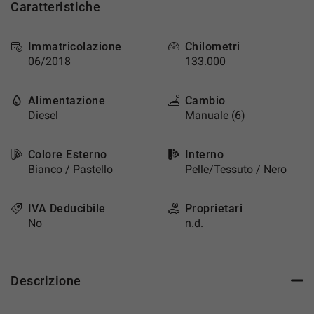
Caratteristiche
questi
strumenti
di
Immatricolazione
Chilometri
tracciamento
06/2018
133.000
si
rimanda
alla
Alimentazione
Cambio
cookie
Diesel
Manuale (6)
policy.
Puoi
rivedere
Colore Esterno
Interno
e
Bianco / Pastello
Pelle/Tessuto / Nero
modificare
le
IVA Deducibile
Proprietari
tue
No
n.d.
scelte
in
qualsiasi
momento.
Descrizione
a