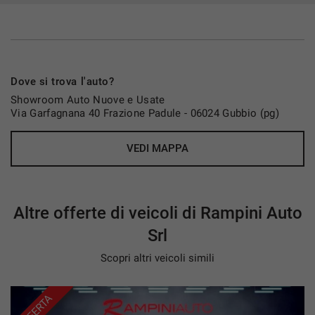
Climatizzatore automatico bi-zona
Sedili in tessuto e pelle
Sedile guida regolabile in altezza con supporto
lombare elettrico
Dove si trova l'auto?
Sedile passeggero anteriore abbattibile
Showroom Auto Nuove e Usate
Sedili posteriori frazionati 40/20/40
Via Garfagnana 40 Frazione Padule - 06024 Gubbio (pg)
Bracciolo anteriore
Volante rivestito in pelle regolabile
VEDI MAPPA
Quadro strumenti digitale TFT da 7”
Infotainment e Tecnologia
Sistema Uconnect con display touch
Altre offerte di veicoli di Rampini Auto
Navigatore
Srl
Apple carplay Android auto
Bluetooth streaming audio
Scopri altri veicoli simili
Presa USB, AUX e 12V
Comandi al volante
OFFERTA
Impianto audio a 6 altoparlanti