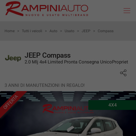
Le
tue
preferenze
di
HOME
Home
>
Tutti i veicoli
>
Auto
>
Usato
>
JEEP
>
Compass
consenso
Il
AZIENDA
seguente
JEEP Compass
pannello
2.0 Mlj 4x4 Limited Pronta Consegna UnicoPropriet
AUTO USATE KM 0
ti
consente
di
AUTO NUOVE
esprimere
3 ANNI DI MANUTENZIONI IN REGALO!
le
tue
OFFERTA
PROMOZIONI
preferenze
4X4
di
consenso
NOLEGGIO A LUNGO TERMINE
alle
tecnologie
AUTO NEOPATENTATI
di