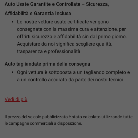
Auto Usate Garantite e Controllate – Sicurezza,
Affidabilità e Garanzia Inclusa
Le nostre vetture usate certificate vengono
mpre
Cookie necessari
consegnate con la massima cura e attenzione, per
ilitato
offrirti sicurezza e affidabilità sin dal primo giorno.
Acquistare da noi significa scegliere qualità,
Cookie delle preferenze
trasparenza e professionalità.
Auto tagliandate prima della consegna
Cookie per il miglioramento dell'esperienza utente
Ogni vettura è sottoposta a un tagliando completo e
a un controllo accurato da parte dei nostri tecnici
Cookie analitici
specializzati, per garantirti un’auto pronta all’uso e in
perfette condizioni.
Vedi di più
Cookie di marketing
Igienizzazione professionale degli interni
Sanificazione totale dell’abitacolo per la tua
Il prezzo del veicolo pubblicizzato è stato calcolato utilizzando tutte
Leggi
sicurezza, igiene e comfort, con trattamenti specifici
le campagne commerciali a disposizione.
la
antibatterici e antivirali.
cookie
policy