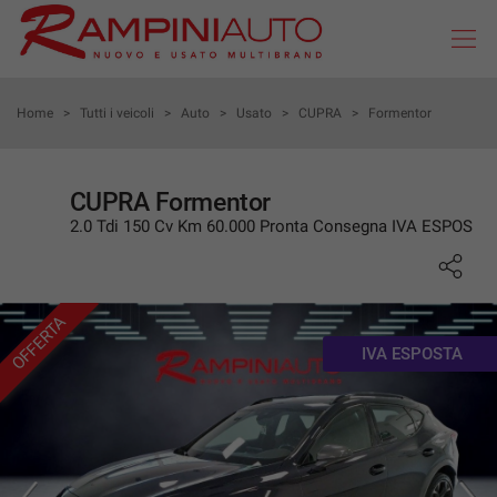
Le
tue
preferenze
di
HOME
Home
>
Tutti i veicoli
>
Auto
>
Usato
>
CUPRA
>
Formentor
consenso
Il
AZIENDA
seguente
CUPRA Formentor
pannello
2.0 Tdi 150 Cv Km 60.000 Pronta Consegna IVA ESPOS
AUTO USATE KM 0
ti
consente
di
AUTO NUOVE
esprimere
OFFERTA
le
tue
IVA ESPOSTA
PROMOZIONI
preferenze
di
consenso
NOLEGGIO A LUNGO TERMINE
alle
tecnologie
AUTO NEOPATENTATI
di