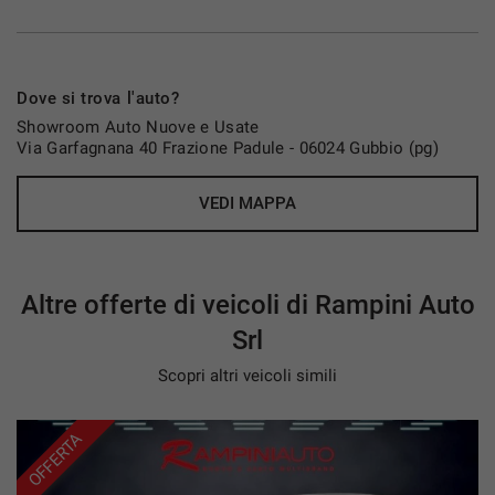
Bluetooth
Ricarica Wireless
DAB – Digital Audio Broadcasting
Connectivity Box
Dove si trova l'auto?
Climatronic automatico 3 zone
Showroom Auto Nuove e Usate
Kessy Entry + GO (accesso e avviamento senza
Via Garfagnana 40 Frazione Padule - 06024 Gubbio (pg)
chiave)
VEDI MAPPA
INTERNI E COMFORT
Sedili sportivi CUPRA in tessuto nero
Altre offerte di veicoli di Rampini Auto
Sedili anteriori sportivi monoscocca
Srl
Regolazione altezza e supporto lombare
Volante sportivo multifunzionale in pelle con leve
Scopri altri veicoli simili
integrate
Bracciolo anteriore e posteriore
OFFERTA
Cielo abitacolo nero
Illuminazione interna smart wraparound