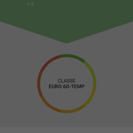
pedoni e ciclisti
n.d.
Lane Assist e sistema di mantenimento corsia
Avviso cambio corsia
Sistema riconoscimento stanchezza conducente
Sistema di controllo pressione pneumatici
ABS + ESC (controllo elettronico stabilità)
Hill Assist
Sensori parcheggio anteriori e posteriori
Telecamera
Portellone posteriori elettrico
Sistema di chiamata emergenza e-Call
CLASSE
EURO 6D-TEMP
TECNOLOGIA E INFOTAINMENT
CUPRA Virtual Cockpit 10,25"
Media System con display touch capacitivo da 10"
Navigatore
Full Link Wireless (Apple CarPlay wireless)