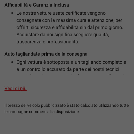
Affidabilità e Garanzia Inclusa
Le nostre vetture usate certificate vengono
consegnate con la massima cura e attenzione, per
mpre
Cookie necessari
offrirti sicurezza e affidabilità sin dal primo giorno.
ilitato
Acquistare da noi significa scegliere qualità,
trasparenza e professionalità.
Cookie delle preferenze
Auto tagliandate prima della consegna
Ogni vettura è sottoposta a un tagliando completo e
Cookie per il miglioramento dell'esperienza utente
a un controllo accurato da parte dei nostri tecnici
specializzati, per garantirti un’auto pronta all’uso e in
Cookie analitici
perfette condizioni.
Vedi di più
Garanzia ufficiale Mapfre Warranty S.p.A. inclusa
Cookie di marketing
Ogni auto è coperta da garanzia ufficiale Mapfre Warranty,
Il prezzo del veicolo pubblicizzato è stato calcolato utilizzando tutte
le campagne commerciali a disposizione.
multinazionale leader nel settore automotive:
Leggi
Copertura su tutto il territorio nazionale grazie a centri
la
cookie
assistenza convenzionati in tutta Italia
policy