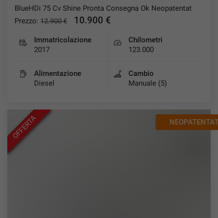
BlueHDi 75 Cv Shine Pronta Consegna Ok Neopatentat
Salva
10.900 €
Prezzo:
12.900 €
le
impostazioni
Immatricolazione
Chilometri
2017
123.000
Alimentazione
Cambio
Diesel
Manuale (5)
OFFERTA
NEOPATENTATI