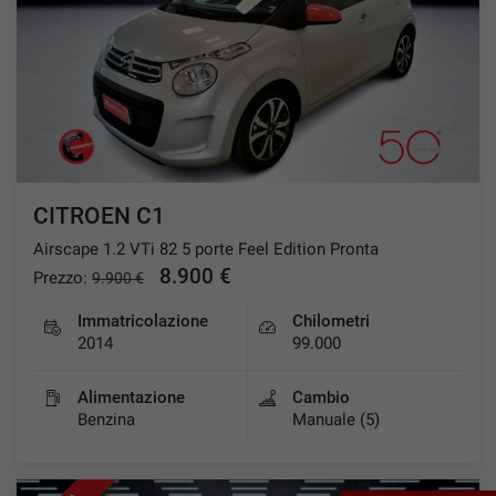
tracciamento
che
VALUTAZIONE USATO
adottiamo
per
offrire
I NOSTRI SERVIZI
le
funzionalità
e
RAMPINI SERVICE
svolgere
le
CITROEN C1
CONTATTI
attività
Airscape 1.2 VTi 82 5 porte Feel Edition Pronta
di
seguito
8.900 €
Prezzo:
9.900 €
NEWS
descritte.
Per
Immatricolazione
Chilometri
ottenere
2014
99.000
maggiori
informazioni
Alimentazione
Cambio
sull'utilità
Benzina
Manuale (5)
e
sul
funzionamento
di