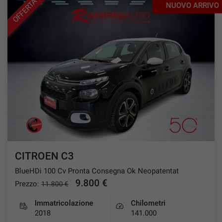
OFFERTA
NUOVO ARRIVO
questi
strumenti
di
tracciamento
si
rimanda
alla
cookie
policy.
Puoi
rivedere
e
modificare
le
tue
CITROEN C3
scelte
in
BlueHDi 100 Cv Pronta Consegna Ok Neopatentat
qualsiasi
9.800 €
Prezzo:
11.800 €
momento.
Immatricolazione
Chilometri
2018
141.000
a