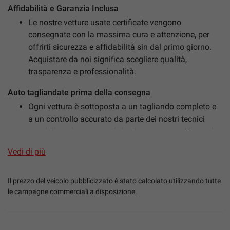
Affidabilità e Garanzia Inclusa
Le nostre vetture usate certificate vengono
consegnate con la massima cura e attenzione, per
mpre
Cookie necessari
offrirti sicurezza e affidabilità sin dal primo giorno.
ilitato
Acquistare da noi significa scegliere qualità,
trasparenza e professionalità.
Cookie delle preferenze
Auto tagliandate prima della consegna
Ogni vettura è sottoposta a un tagliando completo e
Cookie per il miglioramento dell'esperienza utente
a un controllo accurato da parte dei nostri tecnici
specializzati, per garantirti un’auto pronta all’uso e in
Cookie analitici
perfette condizioni.
Vedi di più
Igienizzazione professionale degli interni
Cookie di marketing
Sanificazione totale dell’abitacolo per la tua
Il prezzo del veicolo pubblicizzato è stato calcolato utilizzando tutte
sicurezza, igiene e comfort, con trattamenti specifici
le campagne commerciali a disposizione.
Leggi
antibatterici e antivirali.
la
cookie
Controlli meccanici ed elettronici approfonditi
policy