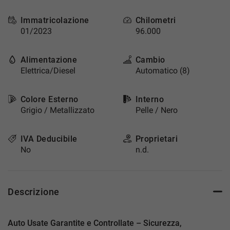
questi
strumenti
Immatricolazione
Chilometri
di
01/2023
96.000
tracciamento
si
Alimentazione
Cambio
rimanda
Elettrica/Diesel
Automatico (8)
alla
cookie
policy.
Colore Esterno
Interno
Puoi
Grigio / Metallizzato
Pelle / Nero
rivedere
e
modificare
IVA Deducibile
Proprietari
le
No
n.d.
tue
scelte
in
qualsiasi
Descrizione
momento.
Auto Usate Garantite e Controllate – Sicurezza,
a