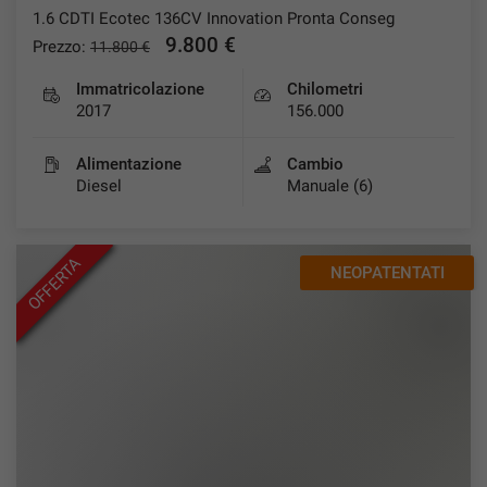
1.6 CDTI Ecotec 136CV Innovation Pronta Conseg
Salva
9.800 €
Prezzo:
11.800 €
le
impostazioni
Immatricolazione
Chilometri
2017
156.000
Alimentazione
Cambio
Diesel
Manuale (6)
OFFERTA
NEOPATENTATI