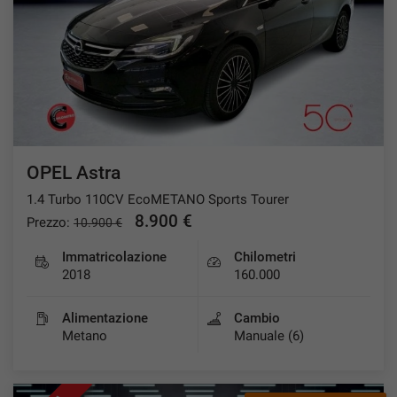
tracciamento
che
VALUTAZIONE USATO
adottiamo
per
offrire
I NOSTRI SERVIZI
le
funzionalità
e
RAMPINI SERVICE
svolgere
le
OPEL Astra
CONTATTI
attività
1.4 Turbo 110CV EcoMETANO Sports Tourer
di
seguito
8.900 €
Prezzo:
10.900 €
NEWS
descritte.
Per
Immatricolazione
Chilometri
ottenere
2018
160.000
maggiori
informazioni
Alimentazione
Cambio
sull'utilità
Metano
Manuale (6)
e
sul
funzionamento
di