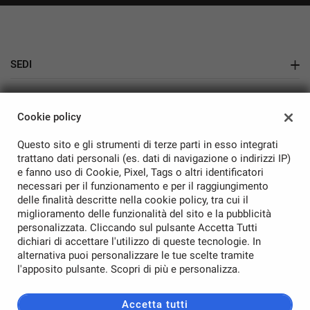
SEDI
Showroom Auto Nuove e Usate
AZIENDA
Cookie policy
Azienda
Questo sito e gli strumenti di terze parti in esso integrati
Contatti
trattano dati personali (es. dati di navigazione o indirizzi IP)
e fanno uso di Cookie, Pixel, Tags o altri identificatori
necessari per il funzionamento e per il raggiungimento
delle finalità descritte nella cookie policy, tra cui il
miglioramento delle funzionalità del sito e la pubblicità
personalizzata. Cliccando sul pulsante Accetta Tutti
TORNA IN CIMA
dichiari di accettare l'utilizzo di queste tecnologie. In
alternativa puoi personalizzare le tue scelte tramite
Copyright © 2026 Rampini Auto Srl - P.IVA 01541800544 -
Leggi
l'apposito pulsante. Scopri di più e personalizza.
l'informativa sulla privacy
-
Cookie Policy
Sito creato da:
Accetta tutti