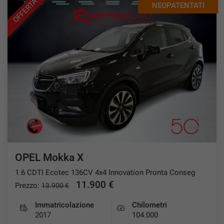
OFFERTA
NEOPATENTATI
questi
strumenti
di
tracciamento
si
rimanda
alla
cookie
policy.
Puoi
rivedere
e
modificare
le
tue
OPEL Mokka X
scelte
in
1.6 CDTI Ecotec 136CV 4x4 Innovation Pronta Conseg
qualsiasi
11.900 €
Prezzo:
13.900 €
momento.
Immatricolazione
Chilometri
2017
104.000
a