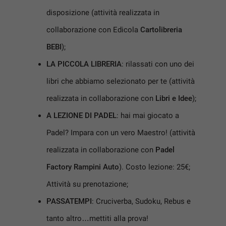
disposizione (attività realizzata in
collaborazione con Edicola
Cartolibreria
mpre
Cookie necessari
BEBI
);
ilitato
LA PICCOLA LIBRERIA
: rilassati con uno dei
Cookie delle preferenze
libri che abbiamo selezionato per te (attività
realizzata in collaborazione con
Libri e Idee
);
Cookie per il miglioramento dell'esperienza utente
A LEZIONE DI PADEL
: hai mai giocato a
Padel? Impara con un vero Maestro! (attività
Cookie analitici
realizzata in collaborazione con
Padel
Cookie di marketing
Factory Rampini Auto
). Costo lezione: 25€;
Attività su prenotazione;
Leggi
PASSATEMPI
: Cruciverba, Sudoku, Rebus e
la
cookie
tanto altro…mettiti alla prova!
policy