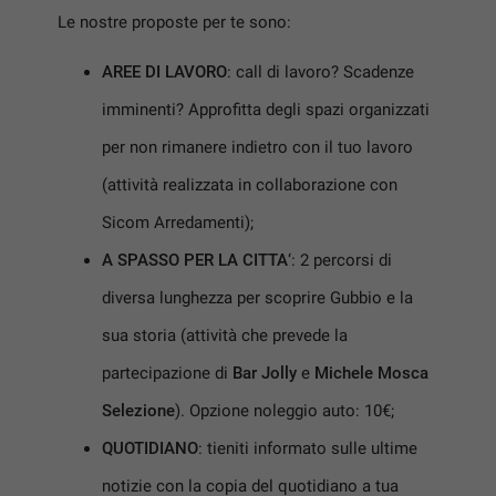
questi
Le nostre proposte per te sono:
strumenti
di
AREE DI LAVORO
: call di lavoro? Scadenze
tracciamento
imminenti? Approfitta degli spazi organizzati
si
rimanda
per non rimanere indietro con il tuo lavoro
alla
cookie
(attività realizzata in collaborazione con
policy.
Puoi
Sicom Arredamenti);
rivedere
A SPASSO PER LA CITTA
‘: 2 percorsi di
e
modificare
diversa lunghezza per scoprire Gubbio e la
le
tue
sua storia (attività che prevede la
scelte
partecipazione di
Bar Jolly
e
Michele Mosca
in
qualsiasi
Selezione
). Opzione noleggio auto: 10€;
momento.
QUOTIDIANO
: tieniti informato sulle ultime
notizie con la copia del quotidiano a tua
a