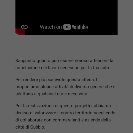
tracciamento
che
VALUTAZIONE USATO
adottiamo
per
offrire
I NOSTRI SERVIZI
le
funzionalità
e
RAMPINI SERVICE
svolgere
le
CONTATTI
Sappiamo quanto può essere noioso attendere la
attività
di
conclusione dei lavori necessari per la tua auto.
seguito
NEWS
descritte.
Per rendere più piacevole questa attesa, ti
Per
proponiamo alcune attività di diverso genere che si
ottenere
adattano a qualsiasi età e necessità.
maggiori
informazioni
Per la realizzazione di questo progetto, abbiamo
sull'utilità
deciso di valorizzare il nostro territorio scegliendo
e
di collaborare con commercianti e aziende della
sul
funzionamento
città di Gubbio.
di