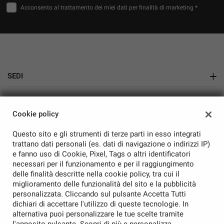
Acconsento al trattamento dei miei dati per finalità di marketing *
SEDI
Showroom Auto Nuove e Usate
AZIENDA
Cookie policy
Azienda
Questo sito e gli strumenti di terze parti in esso integrati
Contatti
trattano dati personali (es. dati di navigazione o indirizzi IP)
e fanno uso di Cookie, Pixel, Tags o altri identificatori
necessari per il funzionamento e per il raggiungimento
delle finalità descritte nella cookie policy, tra cui il
miglioramento delle funzionalità del sito e la pubblicità
personalizzata. Cliccando sul pulsante Accetta Tutti
TORNA IN CIMA
dichiari di accettare l'utilizzo di queste tecnologie. In
alternativa puoi personalizzare le tue scelte tramite
Copyright © 2026 Rampini Auto Srl - P.IVA 01541800544 -
Leggi